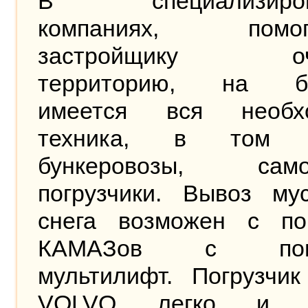
В специализиров
компаниях, помог
застройщику оч
территорию, на ба
имеется вся необх
техника, в том ч
бункеровозы, само
погрузчики. Вывоз му
снега возможен с п
КАМАЗов с погр
мультилифт. Погрузчик
VOLVO легко и п